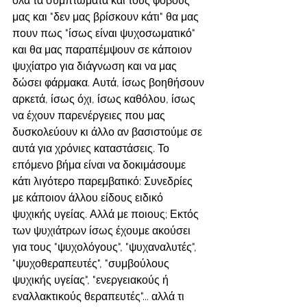
όλα τα συμπτώματα και τους φόβους 
μας και "δεν μας βρίσκουν κάτι" θα μας 
πουν πως "ίσως είναι ψυχοσωματικό" 
και θα μας παραπέμψουν σε κάποιον 
ψυχίατρο για διάγνωση και να μας 
δώσει φάρμακα. Αυτά, ίσως βοηθήσουν 
αρκετά, ίσως όχι, ίσως καθόλου, ίσως 
να έχουν παρενέργειες που μας 
δυσκολεύουν κι άλλο αν βασιστούμε σε 
αυτά για χρόνιες καταστάσεις. Το 
επόμενο βήμα είναι να δοκιμάσουμε 
κάτι λιγότερο παρεμβατικό: Συνεδρίες 
με κάποιον άλλου είδους ειδικό 
ψυχικής υγείας. Αλλά με ποιους; Εκτός 
των ψυχιάτρων ίσως έχουμε ακούσει 
για τους "ψυχολόγους", "ψυχαναλυτές", 
"ψυχοθεραπευτές", "συμβούλους 
ψυχικής υγείας", "ενεργειακούς ή 
εναλλακτικούς θεραπευτές"... αλλά τι 