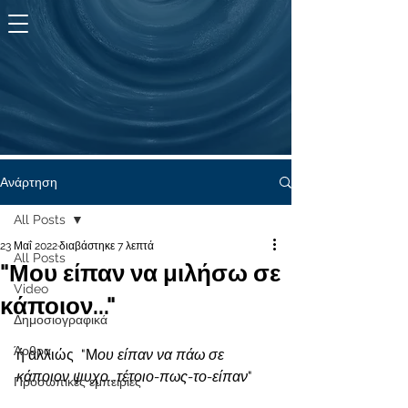
KYMA
ζωής
Ανάρτηση
All Posts
23 Μαΐ 2022
διαβάστηκε 7 λεπτά
All Posts
"Μου είπαν να μιλήσω σε
Video
κάποιον..."
Δημοσιογραφικά
Άρθρα
ή αλλιώς  "Μ
ου είπαν να πάω σε 
κάποιον ψυχο...τέτοιο-πως-το-είπαν
"
Προσωπικές εμπειρίες