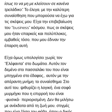
ίσως το να μη με κλείσουν σε κανένα 
τρελάδικο”.
 Το έλεγα, με την καλύτερη 
συναίσθηση που μπορούσα να έχω για 
τις σκέψεις μου. Είχα την επιβεβαίωση 
του ”business” κόσμου, πως οι σκέψεις 
μου ήταν επαρκείς και πολύπλοκες, 
εμβαθείς τόσο, που μου έδιναν την 
έπαρση αυτή. 
Είχα όμως υπολογίσει χωρίς τον 
”Ελέφαντα” στο δωμάτιο. Αυτόν,τον 
δεμένο στο πασσαλάκι του που είναι 
μπηγμένο στο έδαφος,, αυτόν με την 
απέραντη μνήμη: το συναίσθημα. Στο 
αυτί του, ψιθυρίζει η λογική, ένα σοφό 
μυρμήγκι που η επιρροή του είναι 
-φυσικά- περιορισμένη. Δεν θα μιλήσω 
με ανέκδοτα από τη ζωή μου, στιγμές 
που είχα ζήσει τον φόβο, όπου ο δικός 