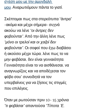
σχέση μου με την αμυγδαλή 
μου
. Αναρωτιόμουν πάντα το γιατί. 
Σκέπτομαι πως στα στερεότυπα “άντρα” 
-ακόμα και μέχρι σήμερα- συχνά 
ακούω να λένε
 “οι άντρες δεν 
φοβούνται”
. Από την άλλη λένε πως
“μόνο οι τρελοί και οι χαζοί δεν 
φοβούνται”
. Οι σοφοί που έχω διαβάσει 
ή ακούσει μέχρι τώρα, λένε πως το να 
μην φοβάσαι, δεν είναι γενναιότητα. 
Γενναιότητα είναι το να αισθάνεσαι, να 
αναγνωρίζεις και να αποδέχεσαι τον 
φόβο σου° συνειδητά να τον 
υπερβαίνεις για να ζήσεις τις στιγμές 
που επιλέγεις. 
Όταν με ρωτούσαν πριν 10- 15 χρόνια 
”τι φοβάσαι”
 απαντούσα 
”Τίποτα. Έ, 