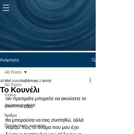
KYMA
ζωής
Ανάρτηση
All Posts
28 Μαΐ 2020
διαβάστηκε 2 λεπτά
All Posts
Το Κουνέλι
Video
(αν προτιμάτε μπορείτε να ακούσετε το 
Δημοσιογραφικά
podcast 
εδώ
)
Άρθρα
θα μπορούσα να σας συστηθώ, αλλά 
Προσωπικές εμπειρίες
νομίζω πως το όνομα που μου έχει 