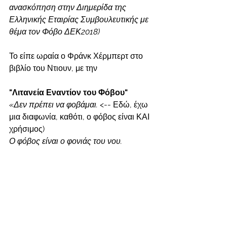
ανασκόπηση στην Διημερίδα της 
Ελληνικής Εταιρίας Συμβουλευτικής με 
θέμα τον Φόβο ΔΕΚ2018)
Το είπε ωραία ο Φράνκ Χέρμπερτ στο 
βιβλίο του Ντιουν, με την 
"Λιτανεία Εναντίον του Φόβου"
«Δεν πρέπει να φοβάμαι. 
<-- Εδώ, έχω 
μια διαφωνία, καθότι, ο φόβος είναι ΚΑΙ 
χρήσιμος)
Ο φόβος είναι ο φονιάς του νου. 
Ο φόβος είναι ο μικρός θάνατος που 
φέρνει την ολοκληρωτική εξόντωση. 
Θα αντιμετωπίσω κατάματα το φόβο 
μου. 
Θα τον αφήσω να περάσει από 
πάνω μου και μέσα μου. 
Και όταν φύγει, θα στρέψω το 