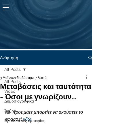
KYMA
ζωής
Ανάρτηση
All Posts
3 Μαΐ 2021
διαβάστηκε 7 λεπτά
All Posts
Μεταβάσεις και ταυτότητα
Video
- Όσοι με γνωρίζουν...
Δημοσιογραφικά
Άρθρα
(αν προτιμάτε μπορείτε να ακούσετε το 
podcast 
εδώ
)
Προσωπικές εμπειρίες