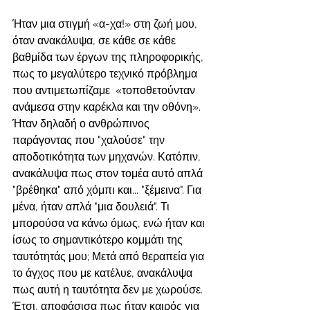
Ήταν μια στιγμή «α-χα!» στη ζωή μου, 
όταν ανακάλυψα, σε κάθε σε κάθε 
βαθμίδα των έργων της πληροφορικής, 
πως το μεγαλύτερο τεχνικό πρόβλημα 
που αντιμετωπίζαμε  «τοποθετούνταν 
ανάμεσα στην καρέκλα και την οθόνη». 
Ήταν δηλαδή ο ανθρώπινος 
παράγοντας που "χαλούσε" την 
αποδοτικότητα των μηχανών. Κατόπιν, 
ανακάλυψα πως στον τομέα αυτό απλά 
"βρέθηκα" από χόμπι και... "ξέμεινα". Για 
μένα, ήταν απλά "μια δουλειά". Τι 
μπορούσα να κάνω όμως, ενώ ήταν και 
ίσως το σημαντικότερο κομμάτι της 
ταυτότητάς μου; Μετά από θεραπεία για 
το άγχος που με κατέλυε, ανακάλυψα 
πως αυτή η ταυτότητα δεν με χωρούσε. 
Έτσι, αποφάσισα πως ήταν καιρός για 