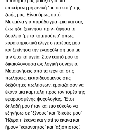
πρόσημο) μας μοιάζει για μια 
επικείμενη μηχανική "μετασκευή" της 
ζωής μας. Είναι όμως αυτό;
Με εμένα για παράδειγμα -μια και σας 
έχω ήδη ξεκινήσει πριν- άφησα τη 
δουλειά "με τα κομπιούτερ" όπως 
χαρακτηριστικά έλεγε ο πατέρας μου 
και ξεκίνησα την ενασχόλησή μου με 
την ψυχική υγεία. Στον εαυτό μου το 
δικαιολογούσα ως λογική συνέχεια. 
Μετακινήσεις από τα τεχνικά, στις 
πωλήσεις, εκπαιδευόμενος στις 
δεξιότητες πωλήσεων, έμοιαζα σαν να 
έκανα μια καμπύλη προς τον τομέα της 
εφαρμοσμένης ψυχολογίας.  Έτσι 
δηλαδή μου ήταν και πιο εύκολο να 
εξηγήσω σε "ξένους" και "δικούς μου". 
Ήξερα τι έκανα και γιατί το έκανα και 
ήμουν "κατανοητός" και "αξιόπιστος". 