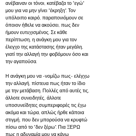
ανέβαιναν οι τόνοι, κατέβαζα το "εγώ" 
μου για να μην γίνει "έκρηξη". Τον 
υπόλοιπο καιρό, παραπονιόμουν σε 
όποιον ήθελε να ακούσει, πως δεν 
ήμουν ευτυχισμένος. Σε κάθε 
περίπτωση, η ανάγκη μου για τον 
έλεγχο της κατάστασης ήταν μεγάλη, 
γιατί την αλλαγή την φοβόμουν όσο και 
την αγαπούσα. 
Η ανάγκη μου να -νομίζω πως- ελέγχω 
την αλλαγή, πίστευα πως ήταν το ίδιο 
με την μετάβαση. Πολλές από αυτές τις, 
άλλοτε συνειδητές, άλλοτε 
υποσυνείδητες συμπεριφορές τις έχω 
ακόμα και τώρα, απλώς ήρθε κάποια 
στιγμή, που δεν μπορούσα να κρυφτώ 
πίσω από το "δεν ξέρω". Πια ΞΕΡΩ 
πως η αδυναμία μου να κάνω 