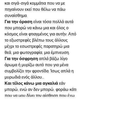
και σιγά-σιγά κομμάτια που να με 
πηγαίνουν εκεί που θέλω να πάω 
συναίσθημα. 
Για την όραση 
είναι τόσα πολλά αυτά 
που μπορώ να κάνω μια και όλος ο 
κόσμος είναι φτιαγμένος για αυτήν. Από 
το εξωστρεφές βλέπω τους άλλους 
μέχρι το εσωστρεφές παρατηρώ μια 
θεά, μια φωτογραφία, μια έμπνευση. 
Για την όσφρηση 
απλά βάζω λίγο 
άρωμα ή μυρίζω αυτό που για μένα 
συμβολίζει την φροντίδα. Ίσως απλά η 
μυρωδιά ενός άλλου... 
Και τέλος κάνω μια αγκαλιά 
εάν 
μπορώ, ενώ αν δεν μπορώ, φοράω κάτι 
που να μου δίνει την αίσθηση που έχω 
ανάγκη.
Πολλές οι ερωτήσεις. Ναι. Αλλά όσο τις 