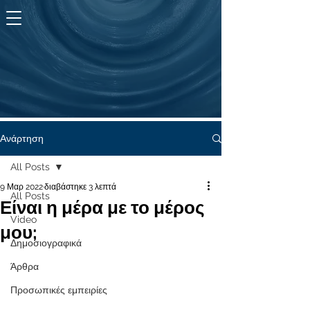
KYMA
ζωής
Ανάρτηση
All Posts
9 Μαρ 2022
διαβάστηκε 3 λεπτά
All Posts
Είναι η μέρα με το μέρος
Video
μου;
Δημοσιογραφικά
Άρθρα
Προσωπικές εμπειρίες