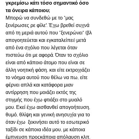
γκρεμίσω κάτι τόσο σημαντικό όσο 
τα όνειρα κάποιου; 
Μπορώ να συνδεθώ με το "μας 
ξενέρωσες ρε φίλε". Έχω βρεθεί συχνά 
από τη μεριά αυτού που "ξενερώνει" (βλ 
απογοητεύεται και εγκαταλείπει) μετά 
από ένα σχόλιο που λέγεται όταν 
πιστεύω ότι με αφορά. Όταν το σχόλιο 
είναι από κάποιο άτομο που είναι σε 
άλλη νοητική φάση, και είτε εκτροχιάζει 
το νόημα αυτού που θέλω να πω, είτε 
φέρνει απλά και κατάφορα μιαν 
αντίρρηση που μοιάζει εκτός της 
στιγμής που έχω φτιάξει στο μυαλό 
μου. Εκεί έχω αισθανθεί απογοήτευση, 
θυμό, θλίψη και γενική ανησυχία για το 
όταν έχω  ξεκινήσει αυτό το εσωτερικό 
ταξίδι σε κάποια ιδέα μου, με κάποια 
έμπνευση προςκάποια απόλαυση κλπ. 