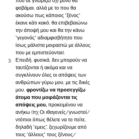
που δε γνωρίζω όχι μόνο θα 
φοβάμαι, αλλά με το που θα 
ακούσω πως κάποιος "ξένος" 
έκανε κάτι κακό, θα επιβεβαιώνω 
την άποψή μου και θα την κάνω 
"γεγονός" αδιαμφισβήτητο που 
ίσως μάλιστα μοιραστώ με άλλους 
που με εμπιστεύονται).
Επειδή, φυσικά, δεν μπορούν να 
ταυτίζονται ή ακόμα και να 
συγκλίνουν όλες οι απόψεις των 
ανθρώπων γύρω μου, με τις δικές 
μου,
 φροντίζω να προσεγγίζω 
άτομα που μοιράζονται τις 
απόψεις μου, 
προκειμένου να 
ανήκω (πχ Οι ιθαγενείς/γνωστοί/
ντόπιοι όπως θέλετε να το πείτε, 
δηλαδή "εμεις", ξεχωρίζουμε από 
τους "άλλους" τους ξένους/