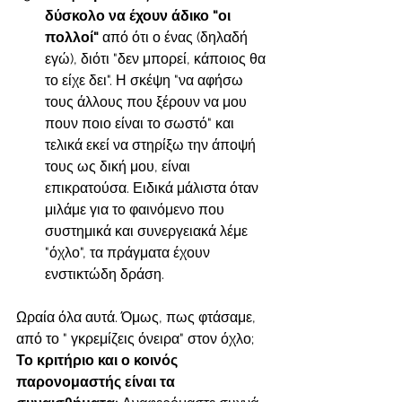
δύσκολο να έχουν άδικο "οι 
πολλοί"
 από ότι ο ένας (δηλαδή 
εγώ), διότι "δεν μπορεί, κάποιος θα 
το είχε δει". Η σκέψη "να αφήσω 
τους άλλους που ξέρουν να μου 
πουν ποιο είναι το σωστό" και 
τελικά εκεί να στηρίξω την άποψή 
τους ως δική μου, είναι 
επικρατούσα. Ειδικά μάλιστα όταν 
μιλάμε για το φαινόμενο που 
συστημικά και συνεργειακά λέμε 
"όχλο", τα πράγματα έχουν 
ενστικτώδη δράση. 
Ωραία όλα αυτά. Όμως, πως φτάσαμε, 
από το " γκρεμίζεις όνειρα" στον όχλο;
Το κριτήριο και ο κοινός 
παρονομαστής είναι τα 