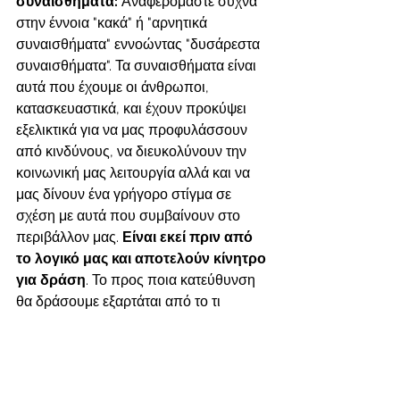
συναισθήματα: 
Αναφερόμαστε συχνά 
στην έννοια "κακά" ή "αρνητικά 
συναισθήματα" εννοώντας "δυσάρεστα 
συναισθήματα". Τα συναισθήματα είναι 
αυτά που έχουμε οι άνθρωποι, 
κατασκευαστικά, και έχουν προκύψει 
εξελικτικά για να μας προφυλάσσουν 
από κινδύνους, να διευκολύνουν την 
κοινωνική μας λειτουργία αλλά και να 
μας δίνουν ένα γρήγορο στίγμα σε 
σχέση με αυτά που συμβαίνουν στο 
περιβάλλον μας. 
Είναι εκεί πριν από 
το λογικό μας και αποτελούν κίνητρο 
για δράση
. Το προς ποια κατεύθυνση 
θα δράσουμε εξαρτάται από το τι 
θεωρούμε μεγαλύτερο κίνδυνο (δηλαδή 
τι φοβόμαστε περισσότερο), το πως θα 
ξοδέψουμε τους λιγότερους πόρους 
(ενέργεια, χρήμα, χρόνος κλπ) και το 