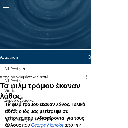
KYMA
ζωής
Ανάρτηση
All Posts
8 Απρ 2020
διαβάστηκε 5 λεπτά
All Posts
Τα φιλμ τρόμου έκαναν
Video
λάθος.
Δημοσιογραφικά
Τα φιλμ τρόμου έκαναν λάθος. Τελικά 
Άρθρα
αυτός ο ιός μας μετέτρεψε σε 
γείτονες που ενδιαφέρονται για τους 
Προσωπικές εμπειρίες
άλλους
(του 
George Monbiot
 από την 