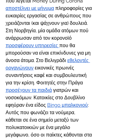
που λέγεται Money During Corona 
αποστέλνει με μήνυμα
 πληροφορίες για 
ευκαιρίες εργασίας σε ανθρώπους που 
χρειάζονται (και ψάχνουν για) δουλειά.
Στη Νορβηγία, μία ομάδα ατόμων πού 
ανάρρωσαν από τον κορονοϊό 
προσφέρουν υπηρεσίες 
που θα 
μπορούσαν να είναι επικίνδυνες για μη 
άνοσα άτομα. Στο Βελιγράδι 
εθελοντές 
οργανώνουν
 εικονικές πρωινές 
συναντήσεις καφέ και συμβουλευτική 
για την κρίση. Φοιτητές στην Πράγα 
προσέχουν τα παιδιά
 γιατρών και 
νοσοκόμων. Κατοικίες στο Δουβλίνο 
εφηύραν ένα είδος 
Bingo μπαλκονιού
:  
Αυτός που φωνάζει τα νούμερα, 
κάθεται σε ένα σημείο μεταξύ των 
πολυκατοικιών με ένα μεγάλο 
μεγάφωνο, όσο οι παίκτες κάθονται στα 