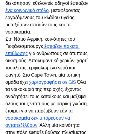
διεκόπησαν, εθελοντές οδηγοί έφτιαξαν 
ένα κοινωνικό στόλο
, μεταφέροντας 
εργαζόμενους του κλάδου υγείας, 
μεταξύ των σπιτιών τους και τα 
νοσοκομεία. 
Στη Νότιο Αφρική, κοινότητες του 
Γιοχάνεσμπουργκ
 έφτιαξαν πακέτα 
επιβίωσης
 για ανθρώπους σε άτυπους 
οικισμούς: Απολυμαντικό χεριών, χαρτί 
τουαλέτας, εμφιαλωμένο νερό και 
φαγητό. Στο Cape Town, μία τοπική 
ομάδα έχει 
χαρτογραφήσει σε GIS
 Όλα 
τα νοικοκυριά της περιοχής, έχοντας 
αναζητήσει τους κατοίκους και μαζέψει 
όλους τους ντόπιους με ιατρική γνώση, 
έτοιμοι για να παρέμβουν εάν 
τα 
νοσοκομεία δεν μπορέσουν να 
ανταπεξέλθουν
. Άλλη μία κοινότητα 
στην πόλη έφτιαξε βρύσες πλυσίματος 