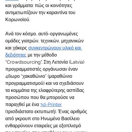
και γράμματα: πώς οι κοινότητες 
αντιμετωπίζουν την καραντίνα του 
Κορωνοϊού.
Ανά τον κόσμο, αυτό-οργανωμένες 
ομάδες γιατρών, τεχνικών, μηχανικών 
και χάκερς 
συγκεντρώνουν υλικό και 
δεξιότητες
 με την μέθοδο 
“Crowdsourcing”. Στη Λετονία (Latvia)  
προγραμματιστές οργάνωσαν έναν 
48ωρο “χακαθώνιο” (μαραθώνιο 
προγραμματισμού) και να σχεδιάσουν 
τα κομμάτια της ελαφρύτερης ασπίδας 
προσώπου που θα μπορούσε να 
παραχθεί με ένα 
3d-Printer
(τρισδιάστατο εκτυπωτή). Ένας αριθμός 
από γκρουπ στο Ηνωμένο Βασίλειο 
ενθαρρύνουν εταιρείες με εξοπλισμό 