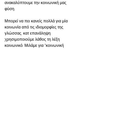
ανακαλύπτουμε την κοινωνική μας 
φύση.
Μπορεί να πει κανείς πολλά για μία 
κοινωνία από τις ιδιομορφίες της 
γλώσσας. κατ επανάληψη 
χρησιμοποιούμε λάθος τη λέξη 
κοινωνικό. Μιλάμε για “κοινωνική 
απομάκρυνση” όταν εννοούμε “φυσική 
απομάκρυνση”. Μιλάμε για “κοινωνική 
ασφάλεια” και  “κοινωνικό δίχτυ 
ασφαλείας” όταν εννοούμε “οικονομική 
ασφάλεια” και “οικονομικό δίχτυ 
ασφαλείας”.  Όσο η οικονομική 
ασφάλεια προέρχεται (ή μάλλον θα 
έπρεπε να προέρχεται) από την 
κυβέρνηση, η κοινωνική ασφάλεια 
προέρχεται από την κοινότητα. Ένα 
από τα εξαιρετικά χαρακτηριστικά που 