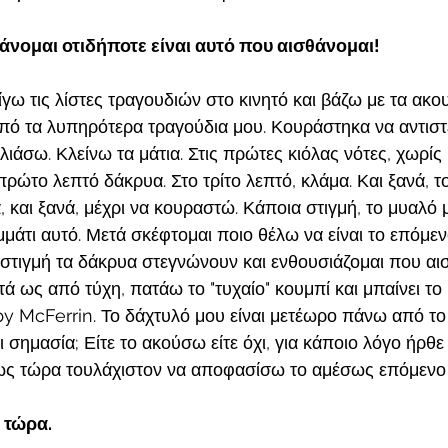
άνομαι οτιδήποτε είναι αυτό που αισθάνομαι!
ω τις λίστες τραγουδιών στο κινητό και βάζω με τα ακουσ
 από τα λυπηρότερα τραγούδια μου. Κουράστηκα να αντιστ
λιάσω. Κλείνω τα μάτια. Στις πρώτες κιόλας νότες, χωρί
 πρώτο λεπτό δάκρυα. Στο τρίτο λεπτό, κλάμα. Και ξανά, τ
 και ξανά, μέχρι να κουραστώ. Κάποια στιγμή, το μυαλό 
ομμάτι αυτό. Μετά σκέφτομαι ποιο θέλω να είναι το επόμενο
 στιγμή τα δάκρυα στεγνώνουν και ενθουσιάζομαι που αισ
τά ως από τύχη, πατάω το "τυχαίο" κουμπί και μπαίνει το 
 McFerrin. Το δάχτυλό μου είναι μετέωρο πάνω από το
ει σημασία; Είτε το ακούσω είτε όχι, για κάποιο λόγο ήρθε
μως τώρα τουλάχιστον να αποφασίσω το αμέσως επόμενο
 τώρα. 