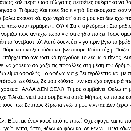
κάπως καλύτερα. Όσο τύλιγα τις πετσέτες σκέφτηκα να β
ηγοριά. Τι όμως; Και που; Στο κινητό, θα ακούγεται σαν 
 βάλω ακουστικά, έχω νερά στ' αυτιά μου και δεν έχω πά
ι να πάω σουπερμάρκετ... ΟΥΦ! Στην τηλεόραση; Στο ραδ
Δεν νομίζω πως αντέχω τώρα για ότι αηδία παίζει. Ίσως όμ
ι το "ανεβαστικό". Αυτό δουλεύει λίγο πριν βγω το βράδ
. Πάμε να ανοίξω ράδιο και βλέπουμε. Κοίτα τύχη! Παίζει
 υπάρχει πιο ανεβαστικό τραγούδι! Το λέει κι ο τίτλος. Α
νει να χορεύω σα χαζό τις προάλλες στη μέση του δρόμου
δώ είμαι ασφαλής. Το αφήνω για 5 δευτερόλεπτα και με πι
ότομα. Δε θέλω, δε μου κάθεται! Αν και είχα σιγουριά π
ο χόρευα... ΑΛΛΑ ΔΕΝ ΘΕΛΩ! Τι μου συμβαίνει; Θέλω τη 
Όχι; Τελικά... γιατί μου συμβαίνει αυτό; Μήπως να πάρω κ
 τους πω; Σάμπως ξέρω κι εγώ τι μου γίνεται; Δεν ξέρω 
ι. Είμαι με έναν καφέ από το πρωί. Όχι, έφαγα και τα πα
 ψυγείο; Μπα, άστο, θέλω να φάω και δε θέλω... Τι να κάνω