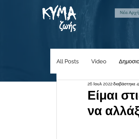
KYMA
Νέα Αρχ
ζωής
All Posts
Video
Δημοσι
26 Ιουλ 2022
διαβάστηκε 4
Ερωτήσεις
Είμαι στ
να αλλά