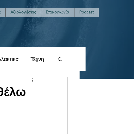
ς
Αξιολογήσεις
Επικοινωνία
Podcast
λλακτικά
Τέχνη
 θέλω