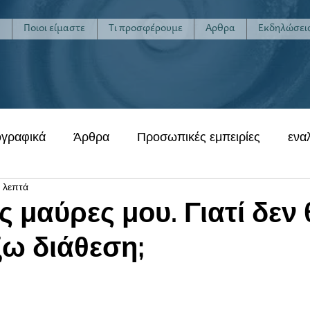
ή
Ποιοι είμαστε
Τι προσφέρουμε
Άρθρα
Εκδηλώσει
ογραφικά
Άρθρα
Προσωπικές εμπειρίες
ενα
 λεπτά
ις μαύρες μου. Γιατί δεν
ξω διάθεση;