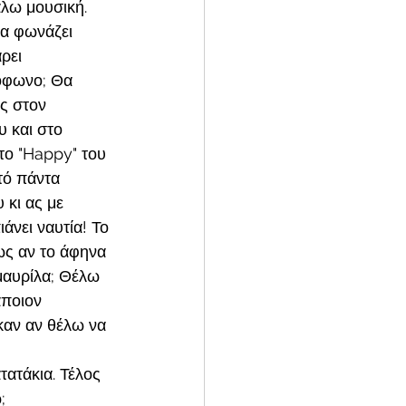
άλω μουσική. 
να φωνάζει 
ρει 
ιόφωνο; Θα 
ως στον 
υ και στο 
 το "Happy" του 
υτό πάντα 
 κι ας με 
άνει ναυτία! Το 
ως αν το άφηνα 
μαυρίλα; Θέλω 
άποιον 
καν αν θέλω να 
τατάκια. Τέλος 
; 