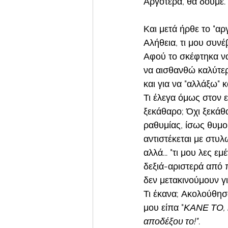
Αργότερα, θα δούμε. 
Και μετά ήρθε το "αργ
Αλήθεια, τι μου συνέ
Αφού το σκέφτηκα να 
να αισθανθώ καλύτερα
και για να "αλλάξω" κ
Τι έλεγα όμως στον ε
ξεκάθαρο; Όχι ξεκάθ
ραθυμίας, ίσως θυμού
αντιστέκεται με στυλ
αλλά... "τι μου λες
δεξιά-αριστερά από 
δεν μετακινούμουν γι
Τι έκανα; Ακολούθησα
μου είπα "
ΚΑΝΕ ΤΟ, κ
αποδέξου το!"
.