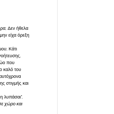
ρα; Δεν ήθελα 
μην είχα όρεξη 
ου; Κάτι 
γοήτευσης, 
ζώο που 
το καλό του 
ταυτόχρονα 
ης στιγμής και 
η λυπάσαι", 
σε χώρο και 