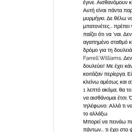
έγινε. Αισθανόμουν 
Αυτή είναι πάντα παρ
μυρμήγκι. Δε θέλω να
μπατονέτες... πρέπε
παίζει ότι να 'ναι. 
αγαπημένο σταθμό κάτ
δρόμο για τη δουλειά
Farrell Williams. Δεν
δουλεύει! Με έχει κά
κοιτάζαν περίεργα. Ε
κλείνω αμέσως και απ
1 λεπτό ακόμα, θα τ
να αισθάνομαι έτσι; 
τηλέφωνο; Αλλά τι να
το αλλάξω.
Μπορεί να πεινάω πάλ
πάντων... τι έχει στο