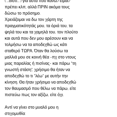
("...διότι...") για αυτά που κάνω/είμαι/
πρέπει κλπ, αλλά ΠΡΙΝ ακόμα τους 
δώσω το πρόσημο. 
Χρειάζομαι να δω τον χάρτη της 
πραγματικότητάς μου, τα όριά του, τα 
ψηλά του και τα χαμηλά του, τον πλούτο 
και αυτά που δεν μου αρέσουν και να 
τολμήσω να τα αποδεχθώ ως κάτι 
σταθερό ΤΩΡΑ. Όταν θα λούσω τα 
μαλλιά μου σε κοινή θέα -πχ στο ντους 
μιας παραλίας ή πισίνας- και πάρω "τη 
γνωστή στάση", χρήσιμο θα ήταν να 
αποδεχθώ το τι "λέω" με αυτήν την 
κίνηση. Θα ήταν χρήσιμο να αποδεχθώ 
τον θαυμασμό που θέλω να πάρω, είτε 
πιστεύω πως τον αξίζω, είτε όχι. 
Αντί να γίνει στο μυαλό μου η 
στιχομυθία: