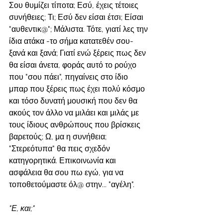
Σου θυμίζει τίποτα; Εσύ, έχεις τέτοιες 
συνήθειες; Τι; Εσύ δεν είσαι έτσι; Είσαι 
"αυθεντικ@"; Μάλιστα. Τότε, γιατί λες την 
ίδια ατάκα -το σήμα κατατεθέν σου- 
ξανά και ξανά; Γιατί ενώ ξέρεις πως δεν 
θα είσαι άνετα, φοράς αυτό το ρούχο 
που "σου πάει", πηγαίνεις στο ίδιο 
μπαρ που ξέρεις πως έχει πολύ κόσμο 
και τόσο δυνατή μουσική που δεν θα 
ακούς τον άλλο να μιλάει και μιλάς με 
τους ίδιους ανθρώπους που βρίσκεις 
βαρετούς; Ω, μα η συνήθεια; 
"Στερεότυπα" θα πεις σχεδόν 
κατηγορητικά. Επικοινωνία και 
ασφάλεια θα σου πω εγώ, για να 
τοποθετούμαστε όλ@ στην... "αγέλη".
"Ε, και;"