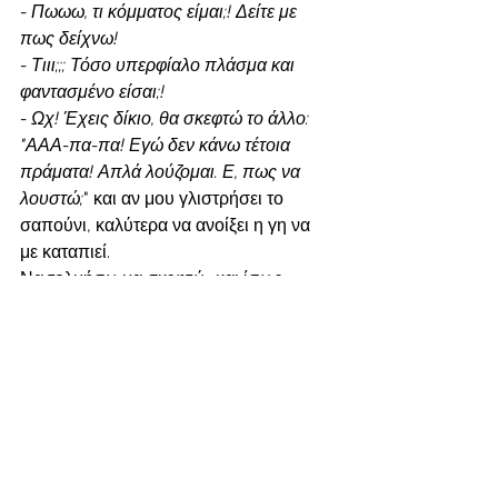
- Πωωω, τι κόμματος είμαι;! Δείτε με 
πως δείχνω!
- Τιιι;;; Τόσο υπερφίαλο πλάσμα και 
φαντασμένο είσαι;!
- Ωχ! Έχεις δίκιο, θα σκεφτώ το άλλο: 
"ΑΑΑ-πα-πα! Εγώ δεν κάνω τέτοια 
πράματα! Απλά λούζομαι. Ε, πως να 
λουστώ;
" και αν μου γλιστρήσει το 
σαπούνι, καλύτερα να ανοίξει η γη να 
με καταπιεί.
Να τολμήσω να σκεφτώ, και ίσως 
μάλιστα να πω σε μένα 
"Έχω την ανάγκη να με θαυμάσουν, και 
είναι οκ"
. 
Ή να πω
"Μου λείπει το συναίσθημα της 
αυταξίας, όση αυτοπεποίθηση και να 
έχω, και θέλω παραπάνω". 