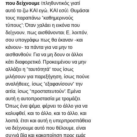
που δείχνουμε 
(πληθυντικός γιατί 
αυτό το ζω ΚΑΙ εγώ, ΚΑΙ εσύ). Θυμάσαι 
τους παραπάνω "καθημερινούς 
τύπους"; Όταν χαλάει η εικόνα που 
δείχνουν, πως αισθάνονται; Ε, λοιπόν, 
σου υπογράφω πως θα έκαναν -και 
κάνουν- τα πάντα για να μην το 
αισθανθούν. Για να μη δουν οι άλλοι 
κάτι διαφορετικό. Προκειμένου να μην 
αλλάξει η "ταυτότητά" τους ίσως 
μιλήσουν για παρεξήγηση, ίσως πούνε 
αναλήθειες, ίσως "εξαφανίσουν" την 
αιτία, ίσως "προστατευτούν". Εμένα 
αυτή η αυτοπροστασία με τρομάζει. 
Όπως ένα ψέμα, φέρνει το άλλο για να 
καλυφθεί, και το άλλο, και το άλλο, και 
λοιπά, έτσι και αυτή η υπερπροσπάθεια 
να δείχνουμε αυτό που θέλουμε, είναι 
συχνά βία και κακοποίηση προς εμάς 