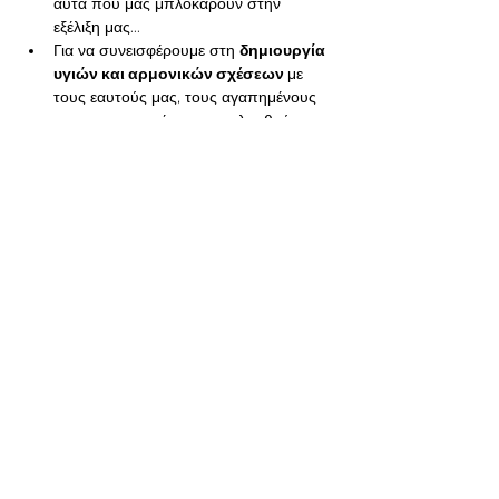
αυτά που μας μπλοκάρουν στην 
εξέλιξη μας...
Για να συνεισφέρουμε στη 
δημιουργία 
υγιών και αρμονικών σχέσεων 
με 
τους εαυτούς μας, τους αγαπημένους 
μας  και τις γενιές που ακολουθούν....
Σε αυτό το βιωματικό σεμινάριο 
θα 
αποκτήσετε πολύτιμες γνώσεις 
σχετικά 
με:
Πως τα γεγονότα του παρελθόντος 
εξακολουθούν να επιδρούν στο παρόν
Περισσότερα
Κοινή χρήση αυτής της
εκδήλωσης