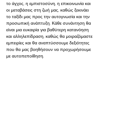
το άγχος, η εμπιστοσύνη, η επικοινωνία και 
οι μεταβάσεις στη ζωή μας, καθώς ξεκινάει 
το ταξίδι μας προς την αυτογνωσία και την 
προσωπική ανάπτυξη. Κάθε συνάντηση θα 
είναι μια ευκαιρία για βαθύτερη κατανόηση 
και αλληλεπίδραση, καθώς θα μοιραζόμαστε 
εμπειρίες και θα αναπτύσσουμε δεξιότητες 
που θα μας βοηθήσουν να προχωρήσουμε 
με αυτοπεποίθηση.
Συντονιστές, η Κυριακή Παπαχρήστου 
και ο Άγγελος Ιωακειμίδης,
 Σύμβουλοι 
Ψυχικής Υγείας, και με εκπαίδευση/
ειδίκευση στις ψυχοεκπαιδευτικές ομάδες.
Το κόστος συμμετοχής…
Περισσότερα