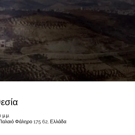
εσία
 μ.μ.
Παλαιό Φάληρο 175 62, Ελλάδα