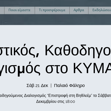
ή
Ποιοι είμαστε
Τι προσφέρουμε
Άρθρα
Εκδηλώσει
τικός, Καθοδηγ
γισμός στο ΚΥΜ
Σάβ 21 Δεκ
  |  
Παλαιό Φάληρο
οδηγούμενος Διαλογισμός “Επιστροφή στη Βηθλεέμ” το Σάββατο