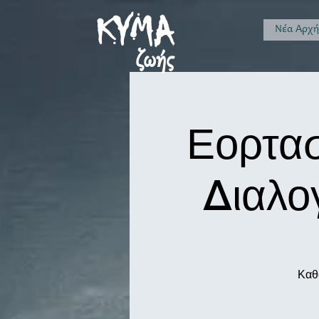
KYMA
Νέα Αρχ
ζωής
Εορτασ
Διαλο
Καθ