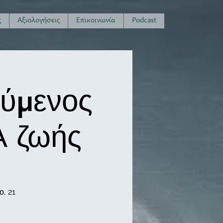
ς
Αξιολογήσεις
Επικοινωνία
Podcast
ούμενος
Α ζωής
, 21