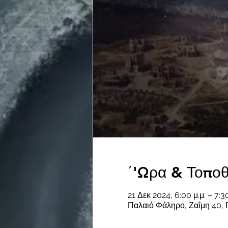
΄'Ωρα & Τοποθ
21 Δεκ 2024, 6:00 μ.μ. – 7:30
Παλαιό Φάληρο, Ζαΐμη 40, 