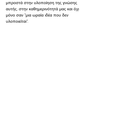
μπροστά στην υλοποίηση της γνώσης 
αυτής, στην καθημερινότητά μας και όχι 
μόνο σαν "μια ωραία ιδέα που δεν 
υλοποιείται". 
Τι μπορεί να μας μείνει στο τέλος της 
διαδικασίας;
Θα μάθουμε τι είναι αναβλητικότητα για 
εμάς.
Περισσότερα
Κοινή χρήση αυτής της
εκδήλωσης