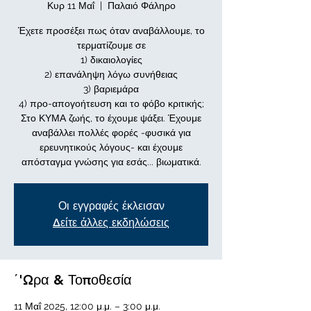
Κυρ 11 Μαΐ
  |  
Παλαιό Φάληρο
Έχετε προσέξει πως όταν αναβάλλουμε, το
τερματίζουμε σε
1) δικαιολογίες
2) επανάληψη λόγω συνήθειας
3) βαριεμάρα
4) προ-απογοήτευση και το φόβο κριτικής;
Στο ΚΥΜΑ ζωής, το έχουμε ψάξει. Έχουμε
αναβάλλει πολλές φορές -φυσικά για
ερευνητικούς λόγους- και έχουμε
απόσταγμα γνώσης για εσάς... βιωματικά.
Οι εγγραφές έκλεισαν
Δείτε άλλες εκδηλώσεις
΄'Ωρα & Τοποθεσία
11 Μαΐ 2025, 12:00 μ.μ. – 3:00 μ.μ.